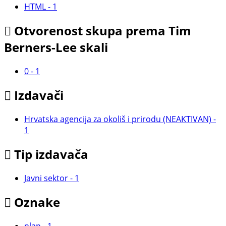
HTML
-
1
Otvorenost skupa prema Tim
Berners-Lee skali
0
-
1
Izdavači
Hrvatska agencija za okoliš i prirodu (NEAKTIVAN)
-
1
Tip izdavača
Javni sektor
-
1
Oznake
plan
-
1