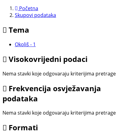
Preskoči
Početna
na
Skupovi podаtаkа
sadržaj
Tema
Okoliš
-
1
Visokovrijedni podaci
Nema stavki koje odgovaraju kriterijima pretrage
Frekvencija osvježavanja
podataka
Nema stavki koje odgovaraju kriterijima pretrage
Formati