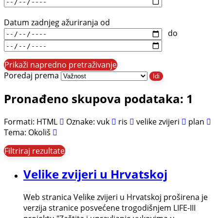
Datum zadnjeg ažuriranja od
do
Prikaži napredno pretraživanje
Poredaj prema
Idi
Pronađeno skupova podataka: 1
Formati:
HTML
Oznake:
vuk
ris
velike zvijeri
plan
Tema:
Okoliš
Filtriraj rezultate
Velike zvijeri u Hrvatskoj
Web stranica Velike zvijeri u Hrvatskoj proširena je
verzija stranice posvećene trogodišnjem LIFE-III