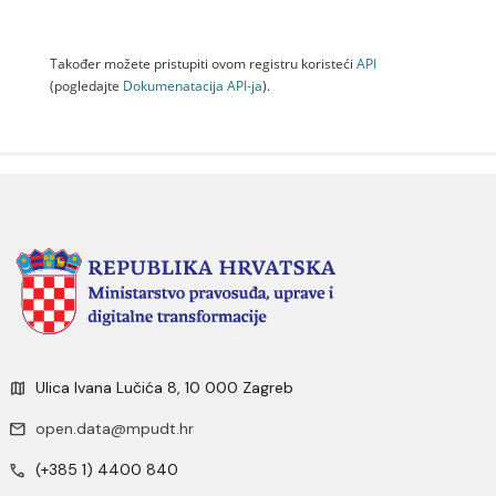
Također možete pristupiti ovom registru koristeći
API
(pogledajte
Dokumenаtаcijа API-jа
).