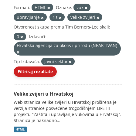
Formati:
HTML
Oznake:
vuk
upravljanje
ris
velike zvijeri
Otvorenost skupa prema Tim Berners-Lee skali:
0
Izdavači:
Hrvatska agencija za okoliš i prirodu (NEAKTIVAN)
Tip Izdavača:
Javni sektor
Filtriraj rezultate
Velike zvijeri u Hrvatskoj
Web stranica Velike zvijeri u Hrvatskoj proširena je
verzija stranice posvećene trogodišnjem LIFE-III
projektu "Zaštita i upravljanje vukovima u Hrvatskoj".
Stranica je naknadno...
HTML