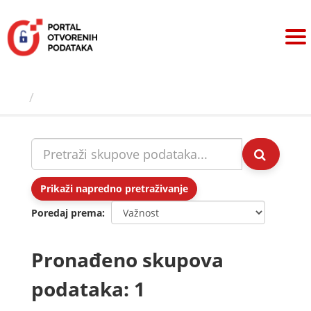
Preskoči
na
sadržaj
Skupovi podаtаkа
Prikaži napredno pretraživanje
Poredaj prema
Pronađeno skupova
podataka: 1