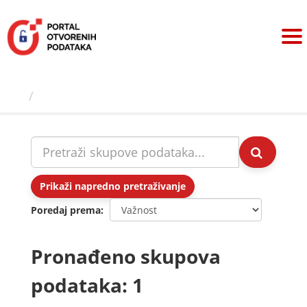
Preskoči
na
sadržaj
Skupovi podаtаkа
Prikaži napredno pretraživanje
Poredaj prema
Pronađeno skupova
podataka: 1