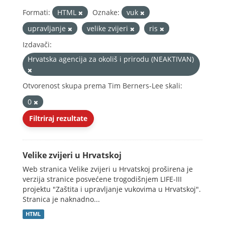
Formati:
HTML
Oznake:
vuk
upravljanje
velike zvijeri
ris
Izdavači:
Hrvatska agencija za okoliš i prirodu (NEAKTIVAN)
Otvorenost skupa prema Tim Berners-Lee skali:
0
Filtriraj rezultate
Velike zvijeri u Hrvatskoj
Web stranica Velike zvijeri u Hrvatskoj proširena je
verzija stranice posvećene trogodišnjem LIFE-III
projektu "Zaštita i upravljanje vukovima u Hrvatskoj".
Stranica je naknadno...
HTML