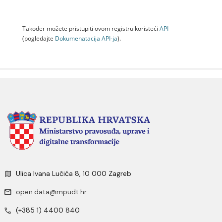
Također možete pristupiti ovom registru koristeći
API
(pogledajte
Dokumenаtаcijа API-jа
).