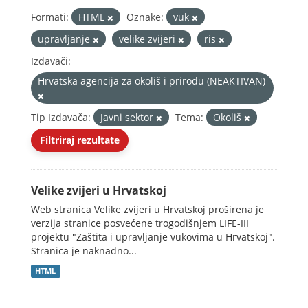
Formati:
HTML
Oznake:
vuk
upravljanje
velike zvijeri
ris
Izdavači:
Hrvatska agencija za okoliš i prirodu (NEAKTIVAN)
Tip Izdavača:
Javni sektor
Tema:
Okoliš
Filtriraj rezultate
Velike zvijeri u Hrvatskoj
Web stranica Velike zvijeri u Hrvatskoj proširena je
verzija stranice posvećene trogodišnjem LIFE-III
projektu "Zaštita i upravljanje vukovima u Hrvatskoj".
Stranica je naknadno...
HTML