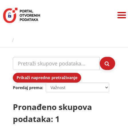
Preskoči
na
sadržaj
Skupovi podаtаkа
Prikaži napredno pretraživanje
Poredaj prema
Pronađeno skupova
podataka: 1