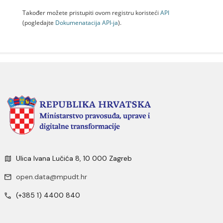
Također možete pristupiti ovom registru koristeći
API
(pogledajte
Dokumenаtаcijа API-jа
).