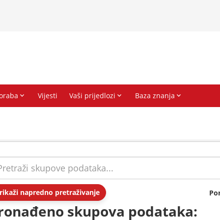
rikaži napredno pretraživanje
Po
ronađeno skupova podataka: