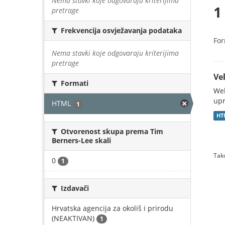
Nema stavki koje odgovaraju kriterijima
1
pretrage
Frekvencija osvježavanja podataka
For
Nema stavki koje odgovaraju kriterijima
pretrage
Vel
Formati
Web
upr
HTML
1
HT
Otvorenost skupa prema Tim
Berners-Lee skali
Tako
0
1
Izdavači
Hrvatska agencija za okoliš i prirodu
(NEAKTIVAN)
1