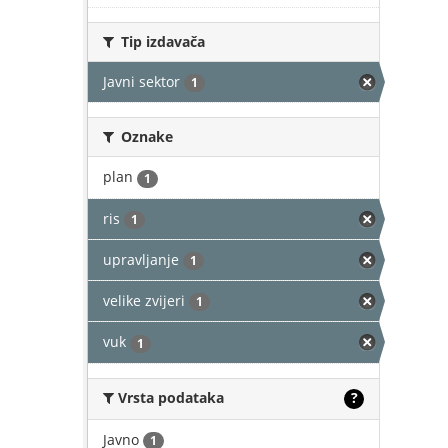
Tip izdavača
Javni sektor
1
Oznake
plan
1
ris
1
upravljanje
1
velike zvijeri
1
vuk
1
Vrsta podataka
?
Javno
1