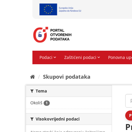
Preskoči
na
sadržaj
Skupovi podаtаkа
Tema
Okoliš
1
P
Visokovrijedni podaci
P