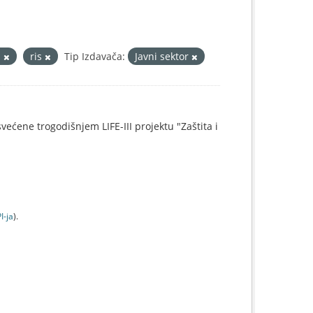
i
ris
Tip Izdavača:
Javni sektor
svećene trogodišnjem LIFE-III projektu "Zaštita i
I-jа
).