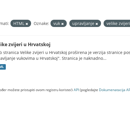
mati:
HTML
Oznake:
vuk
upravljanje
velike zvijer
ike zvijeri u Hrvatskoj
 stranica Velike zvijeri u Hrvatskoj proširena je verzija stranice po
avljanje vukovima u Hrvatskoj". Stranica je naknadno...
ML
đer možete pristupiti ovom registru koristeći
API
(pogledajte
Dokumenаtаcijа AP