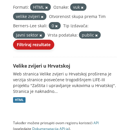
Formati:
HTML
Oznake:
vuk
velike zvijeri
Otvorenost skupa prema Tim
Berners-Lee skali:
0
Tip Izdavača:
Javni sektor
Vrsta podataka:
public
Filtriraj rezultate
Velike zvijeri u Hrvatskoj
Web stranica Velike zvijeri u Hrvatskoj proširena je
verzija stranice posvećene trogodišnjem LIFE-III
projektu "Zaštita i upravljanje vukovima u Hrvatskoj".
Stranica je naknadno...
HTML
Također možete pristupiti ovom registru koristeći
API
(pogledajte
Dokumenаtаcijа API-jа
).