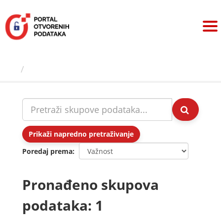
Preskoči
na
sadržaj
Skupovi podаtаkа
Prikaži napredno pretraživanje
Poredaj prema
Pronađeno skupova
podataka: 1