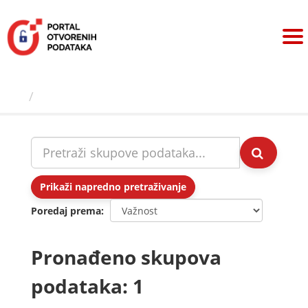
Preskoči
na
sadržaj
Skupovi podаtаkа
Prikaži napredno pretraživanje
Poredaj prema
Pronađeno skupova
podataka: 1