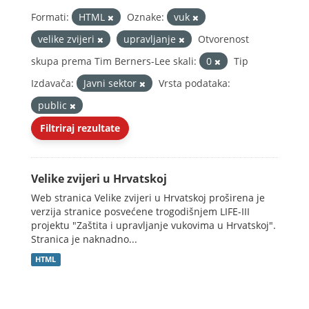
Formati:
HTML
Oznake:
vuk
velike zvijeri
upravljanje
Otvorenost
skupa prema Tim Berners-Lee skali:
0
Tip
Izdavača:
Javni sektor
Vrsta podataka:
public
Filtriraj rezultate
Velike zvijeri u Hrvatskoj
Web stranica Velike zvijeri u Hrvatskoj proširena je
verzija stranice posvećene trogodišnjem LIFE-III
projektu "Zaštita i upravljanje vukovima u Hrvatskoj".
Stranica je naknadno...
HTML