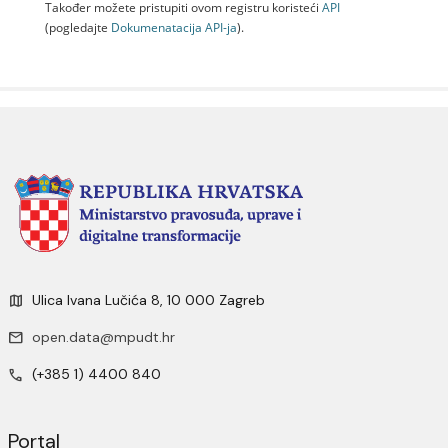
Također možete pristupiti ovom registru koristeći
API
(pogledajte
Dokumenаtаcijа API-jа
).