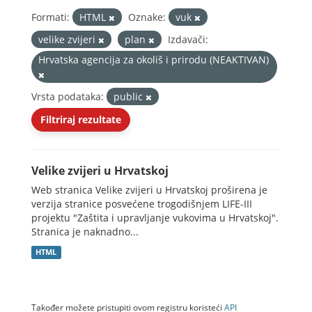
Formati:
HTML
Oznake:
vuk
velike zvijeri
plan
Izdavači:
Hrvatska agencija za okoliš i prirodu (NEAKTIVAN)
Vrsta podataka:
public
Filtriraj rezultate
Velike zvijeri u Hrvatskoj
Web stranica Velike zvijeri u Hrvatskoj proširena je
verzija stranice posvećene trogodišnjem LIFE-III
projektu "Zaštita i upravljanje vukovima u Hrvatskoj".
Stranica je naknadno...
HTML
Također možete pristupiti ovom registru koristeći
API