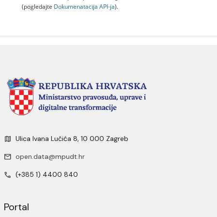
(pogledajte
Dokumenаtаcijа API-jа
).