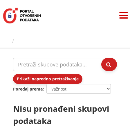
Preskoči
na
sadržaj
Skupovi podаtаkа
Prikaži napredno pretraživanje
Poredaj prema
Nisu pronađeni skupovi
podataka