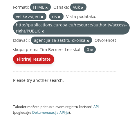
Formati:
HTML
Oznake:
vuk
velike zvijeri
ris
Vrsta podataka:
http://publications.europa.eu/resource/authority/access-
right/PUBLIC
Izdavači:
agencija-za-zastitu-okolisa
Otvorenost
skupa prema Tim Berners-Lee skali:
0
Filtriraj rezultate
Please try another search.
Također možete pristupiti ovom registru koristeći
API
(pogledajte
Dokumenаtаcijа API-jа
).