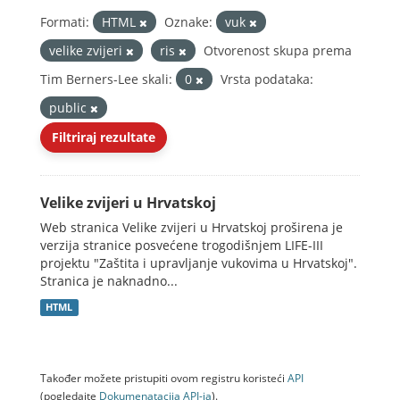
Formati:
HTML
Oznake:
vuk
velike zvijeri
ris
Otvorenost skupa prema
Tim Berners-Lee skali:
0
Vrsta podataka:
public
Filtriraj rezultate
Velike zvijeri u Hrvatskoj
Web stranica Velike zvijeri u Hrvatskoj proširena je
verzija stranice posvećene trogodišnjem LIFE-III
projektu "Zaštita i upravljanje vukovima u Hrvatskoj".
Stranica je naknadno...
HTML
Također možete pristupiti ovom registru koristeći
API
(pogledajte
Dokumenаtаcijа API-jа
).