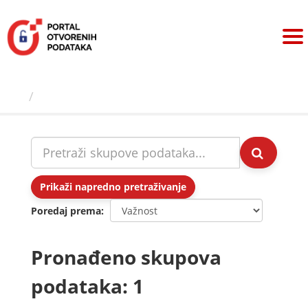
Preskoči
na
sadržaj
Skupovi podаtаkа
Prikaži napredno pretraživanje
Poredaj prema
Pronađeno skupova
podataka: 1