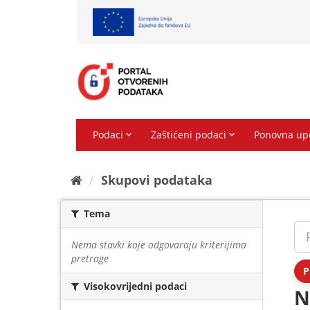
Preskoči
na
sadržaj
Skupovi podаtаkа
Tema
Nema stavki koje odgovaraju kriterijima
pretrage
P
Visokovrijedni podaci
N