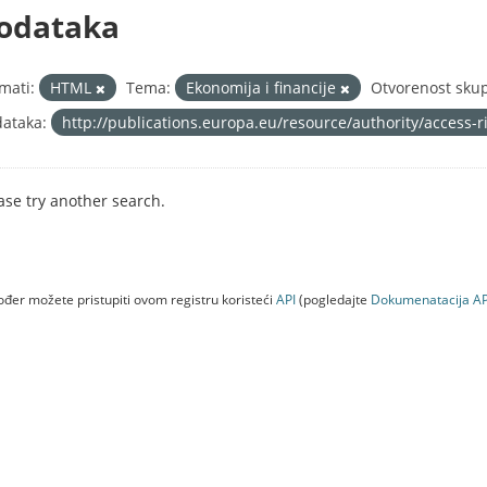
odataka
mati:
HTML
Tema:
Ekonomija i financije
Otvorenost skup
ataka:
http://publications.europa.eu/resource/authority/access-
ase try another search.
đer možete pristupiti ovom registru koristeći
API
(pogledajte
Dokumenаtаcijа AP