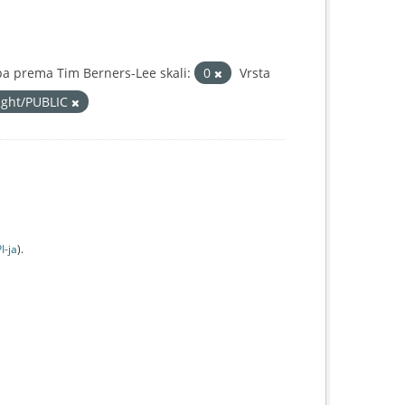
a prema Tim Berners-Lee skali:
0
Vrsta
right/PUBLIC
I-jа
).