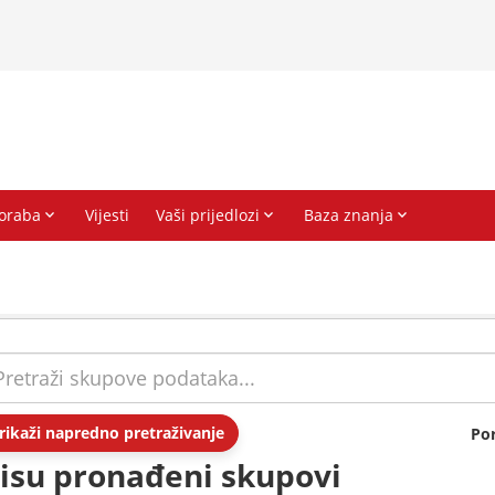
rikaži napredno pretraživanje
Po
isu pronađeni skupovi