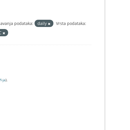
žavanja podataka:
daily
Vrsta podataka:
IC
I-jа
).