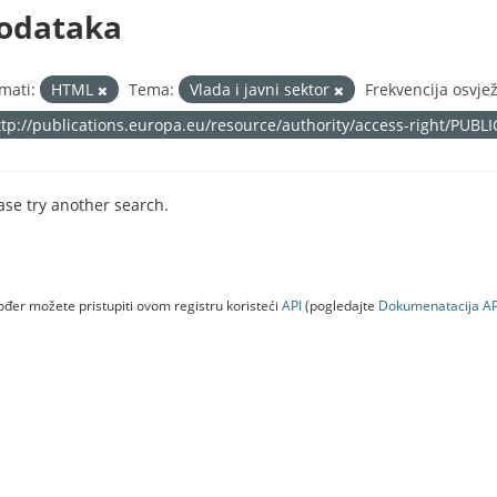
odataka
mati:
HTML
Tema:
Vlada i javni sektor
Frekvencija osvje
ttp://publications.europa.eu/resource/authority/access-right/PUBL
ase try another search.
đer možete pristupiti ovom registru koristeći
API
(pogledajte
Dokumenаtаcijа AP