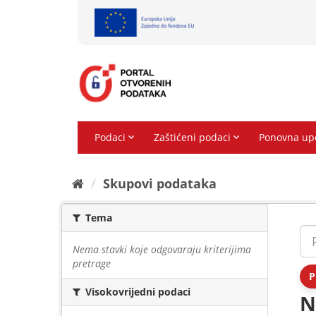
Preskoči
na
sadržaj
Skupovi podаtаkа
Tema
Nema stavki koje odgovaraju kriterijima
pretrage
P
Visokovrijedni podaci
N