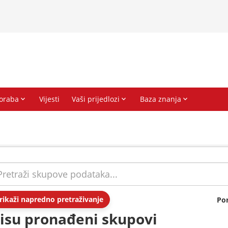
rikaži napredno pretraživanje
Po
isu pronađeni skupovi