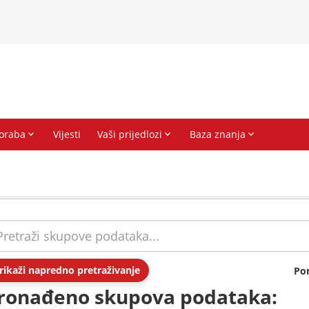
rikaži napredno pretraživanje
Po
ronađeno skupova podataka: