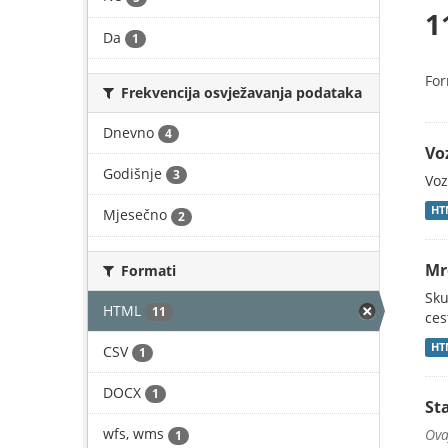
1
Da
1
For
Frekvencija osvježavanja podataka
Dnevno
4
Vo
Godišnje
3
Voz
HT
Mjesečno
2
Mr
Formati
Sku
HTML
11
ces
HT
CSV
1
DOCX
1
St
wfs, wms
Ova
1