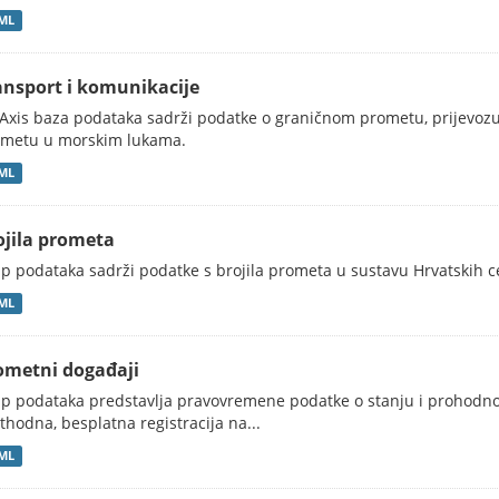
ML
ansport i komunikacije
Axis baza podataka sadrži podatke o graničnom prometu, prijevoz
metu u morskim lukama.
ML
ojila prometa
p podataka sadrži podatke s brojila prometa u sustavu Hrvatskih ce
ML
ometni događaji
p podataka predstavlja pravovremene podatke o stanju i prohodno
thodna, besplatna registracija na...
ML