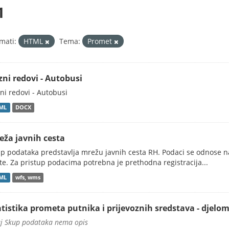
1
mati:
HTML
Tema:
Promet
zni redovi - Autobusi
ni redovi - Autobusi
ML
DOCX
eža javnih cesta
p podataka predstavlja mrežu javnih cesta RH. Podaci se odnose na
te. Za pristup podacima potrebna je prethodna registracija...
ML
wfs, wms
atistika prometa putnika i prijevoznih sredstava - djelo
j Skup podataka nema opis