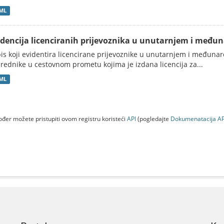
ML
idencija licenciranih prijevoznika u unutarnjem i među
is koji evidentira licencirane prijevoznike u unutarnjem i međuna
rednike u cestovnom prometu kojima je izdana licencija za...
ML
đer možete pristupiti ovom registru koristeći
API
(pogledajte
Dokumenаtаcijа AP