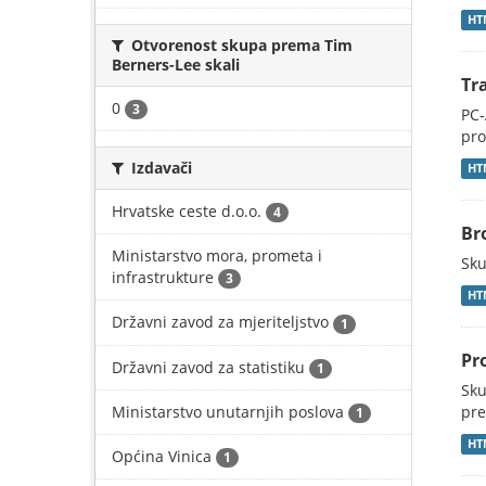
HT
Otvorenost skupa prema Tim
Berners-Lee skali
Tr
0
3
PC-
pro
Izdavači
HT
Hrvatske ceste d.o.o.
4
Br
Ministarstvo mora, prometa i
Sku
infrastrukture
3
HT
Državni zavod za mjeriteljstvo
1
Pr
Državni zavod za statistiku
1
Sku
Ministarstvo unutarnjih poslova
pre
1
HT
Općina Vinica
1