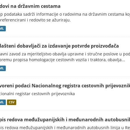
dovi na državnim cestama
p podataka sadrži informacije o radovima na državnim cestama koji
referencirani i redovito se ažuriraju.
ML
lašteni dobavljači za izdavanje potvrde proizvođača
avni zavod za mjeriteljstvo obavlja upravne i stručne poslove u po
premu propisa homologacije cestovnih vozila i traktora, obavlja...
ML
voreni podaci Nacionalnog registra cestovnih prijevozni
ionalni registar cestovnih prijevoznika
ML
CSV
pis redova međužupanijskih i međunarodnih autobusnih 
is redova međužupanijskih i međunarodnih autobusnih linija u Rep