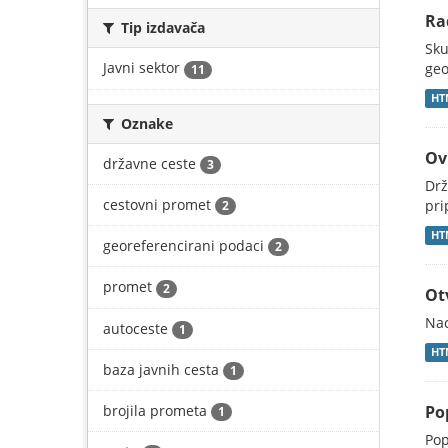
Ra
Tip izdavača
Sku
Javni sektor
geo
11
HT
Oznake
Ov
državne ceste
3
Drž
cestovni promet
pri
2
HT
georeferencirani podaci
2
promet
2
Ot
Nac
autoceste
1
HT
baza javnih cesta
1
brojila prometa
Po
1
Pop