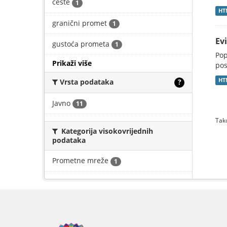
ceste
1
HT
granični promet
1
Ev
gustoća prometa
1
Pop
Prikaži više
pos
HT
Vrsta podataka
?
Javno
11
Tako
Kategorija visokovrijednih
podataka
Prometne mreže
1