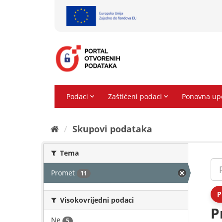
Preskoči
na
sadržaj
Skupovi podаtаkа
Tema
Promet
11
P
Visokovrijedni podaci
P
Ne
5