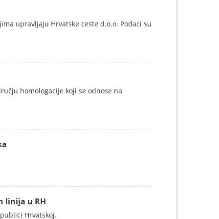
ma upravljaju Hrvatske ceste d.o.o. Podaci su
dručju homologacije koji se odnose na
ka
linija u RH
ublici Hrvatskoj.