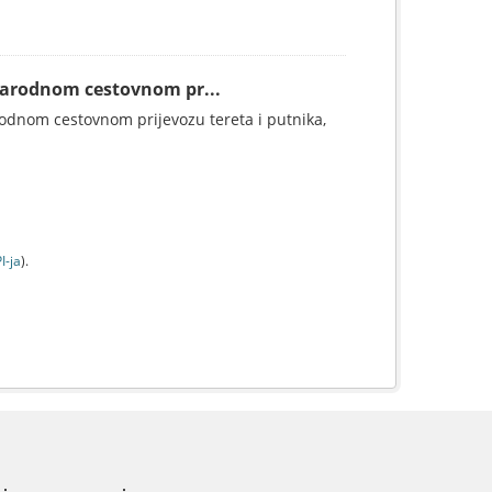
narodnom cestovnom pr...
rodnom cestovnom prijevozu tereta i putnika,
I-jа
).