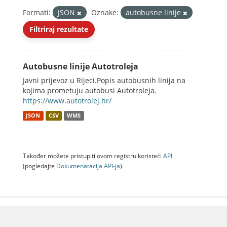
Formati:
JSON
Oznake:
autobusne linije
Filtriraj rezultate
Autobusne linije Autotroleja
Javni prijevoz u Rijeci.Popis autobusnih linija na
kojima prometuju autobusi Autotroleja.
https://www.autotrolej.hr/
JSON
CSV
WMS
Također možete pristupiti ovom registru koristeći
API
(pogledajte
Dokumenаtаcijа API-jа
).