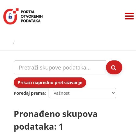
Preskoči
na
sadržaj
Skupovi podаtаkа
Prikaži napredno pretraživanje
Poredaj prema
Pronađeno skupova
podataka: 1