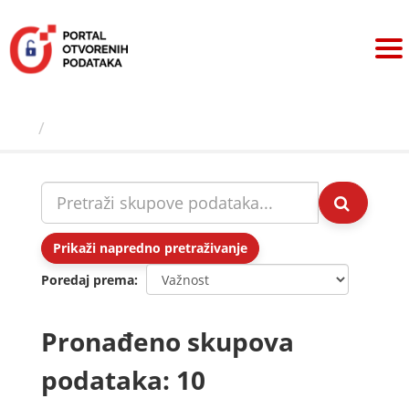
Preskoči
na
sadržaj
Skupovi podаtаkа
Prikaži napredno pretraživanje
Poredaj prema
Pronađeno skupova
podataka: 10