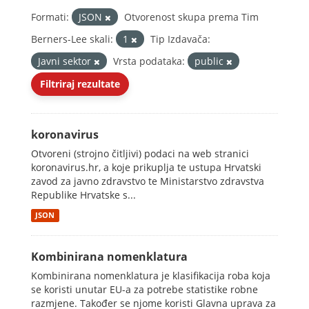
Formati:
JSON
Otvorenost skupa prema Tim
Berners-Lee skali:
1
Tip Izdavača:
Javni sektor
Vrsta podataka:
public
Filtriraj rezultate
koronavirus
Otvoreni (strojno čitljivi) podaci na web stranici
koronavirus.hr, a koje prikuplja te ustupa Hrvatski
zavod za javno zdravstvo te Ministarstvo zdravstva
Republike Hrvatske s...
JSON
Kombinirana nomenklatura
Kombinirana nomenklatura je klasifikacija roba koja
se koristi unutar EU-a za potrebe statistike robne
razmjene. Također se njome koristi Glavna uprava za