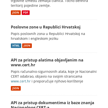
trgovine između zemalja članica. Točno definira
teritorij pojedine zemlje.
JSON
PDF
Poslovne zone u Republici Hrvatskoj
Popis poslovnih zona u Republici Hrvatskoj na
hrvatskom i engleskom jeziku
HTML
JSON
API za pristup alatima objavljenim na
www.cert.hr
Popis računalno-sigurnosnih alata, koje je Nacionalni
CERT odabrao, objavio na svojim stranicama
www.cert.hr
i preporučuje njihovo korištenje
JSON
API za pristup dokumentima iz baze znanja
Nacionalnog CERT-a