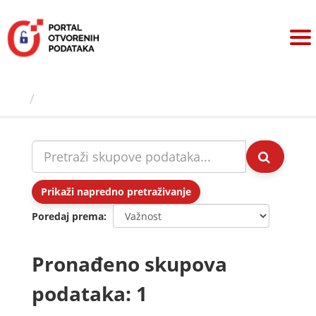
Preskoči
na
sadržaj
Skupovi podаtаkа
Prikaži napredno pretraživanje
Poredaj prema
Pronađeno skupova
podataka: 1