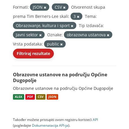
Formati:
JSON
CSV
Otvorenost skupa
prema Tim Berners-Lee skali:
3
Tema:
Obrazovanje, kultura i sport
Tip Izdavača:
Javni sektor
Oznake:
obrazovna ustanova
Vrsta podataka:
public
Filtriraj rezultate
Obrazovne ustanove na području Općine
Dugopolje
Obrazovne ustanove na području Općine Dugopolje
XLSX
PDF
CSV
JSON
Također možete pristupiti ovom registru koristeći
API
(pogledajte
Dokumenаtаcijа API-jа
).