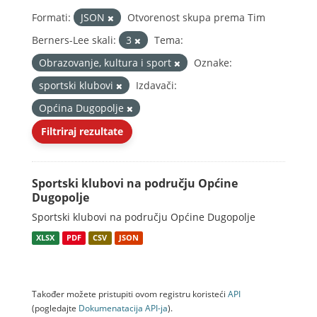
Formati:
JSON
Otvorenost skupa prema Tim
Berners-Lee skali:
3
Tema:
Obrazovanje, kultura i sport
Oznake:
sportski klubovi
Izdavači:
Općina Dugopolje
Filtriraj rezultate
Sportski klubovi na području Općine
Dugopolje
Sportski klubovi na području Općine Dugopolje
XLSX
PDF
CSV
JSON
Također možete pristupiti ovom registru koristeći
API
(pogledajte
Dokumenаtаcijа API-jа
).