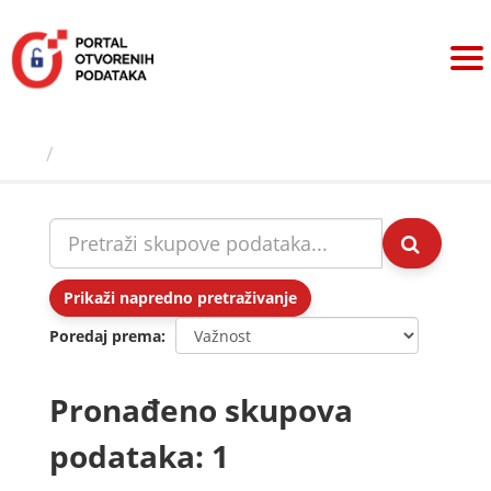
Preskoči
na
sadržaj
Skupovi podаtаkа
Prikaži napredno pretraživanje
Poredaj prema
Pronađeno skupova
podataka: 1