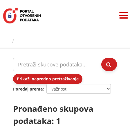
Preskoči
na
sadržaj
Skupovi podаtаkа
Prikaži napredno pretraživanje
Poredaj prema
Pronađeno skupova
podataka: 1