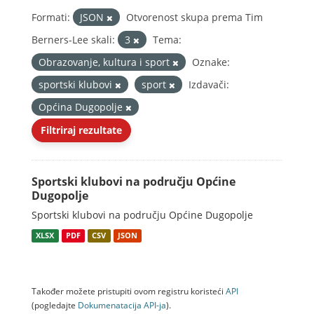
Formati:
JSON
Otvorenost skupa prema Tim
Berners-Lee skali:
3
Tema:
Obrazovanje, kultura i sport
Oznake:
sportski klubovi
sport
Izdavači:
Općina Dugopolje
Filtriraj rezultate
Sportski klubovi na području Općine
Dugopolje
Sportski klubovi na području Općine Dugopolje
XLSX
PDF
CSV
JSON
Također možete pristupiti ovom registru koristeći
API
(pogledajte
Dokumenаtаcijа API-jа
).