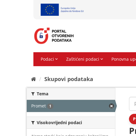
Preskoči
na
sadržaj
Skupovi podаtаkа
Tema
Promet
1
P
Visokovrijedni podaci
P