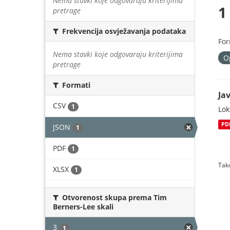
Nema stavki koje odgovaraju kriterijima
1
pretrage
Frekvencija osvježavanja podataka
For
Nema stavki koje odgovaraju kriterijima
O
pretrage
Formati
Jav
CSV
1
Lok
PD
JSON
1
PDF
1
Tako
XLSX
1
Otvorenost skupa prema Tim
Berners-Lee skali
3
1