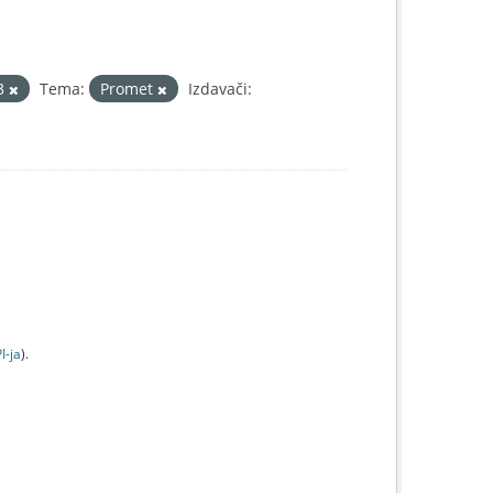
3
Tema:
Promet
Izdavači:
I-jа
).