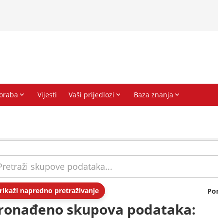
rikaži napredno pretraživanje
Po
ronađeno skupova podataka: