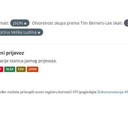
mati:
JSON
Otvorenost skupa prema Tim Berners-Lee skali:
pćina Velika Ludina
ni prijevoz
acije stanica javnog prijevoza.
F
XLSX
CSV
JSON
đer možete pristupiti ovom registru koristeći
API
(pogledajte
Dokumenаtаcijа AP