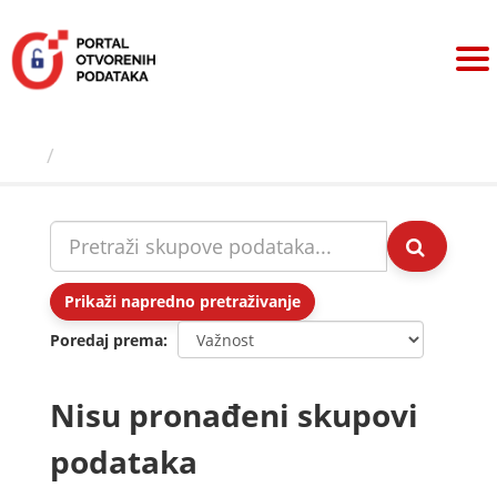
Preskoči
na
sadržaj
Skupovi podаtаkа
Prikaži napredno pretraživanje
Poredaj prema
Nisu pronađeni skupovi
podataka