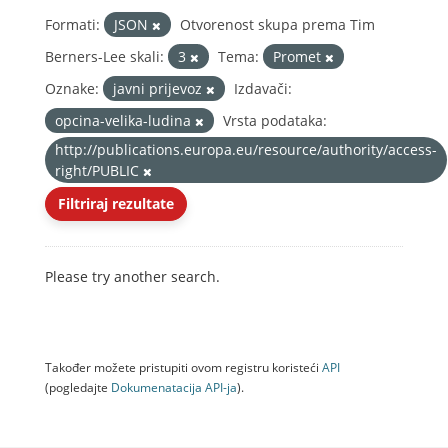
Formati:
JSON
Otvorenost skupa prema Tim
Berners-Lee skali:
3
Tema:
Promet
Oznake:
javni prijevoz
Izdavači:
opcina-velika-ludina
Vrsta podataka:
http://publications.europa.eu/resource/authority/access-
right/PUBLIC
Filtriraj rezultate
Please try another search.
Također možete pristupiti ovom registru koristeći
API
(pogledajte
Dokumenаtаcijа API-jа
).