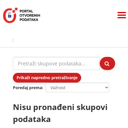
Preskoči
na
sadržaj
Skupovi podаtаkа
Prikaži napredno pretraživanje
Poredaj prema
Nisu pronađeni skupovi
podataka