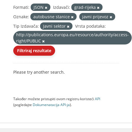
Formati:
JSON
Izdavači:
grad-rijeka
Oznake:
autobusne stanice
javni prijevoz
Tip Izdavača:
Javni sektor
Vrsta podataka:
http://publications.europa.eu/resource/authority/access-
right/PUBLIC
Filtriraj rezultate
Please try another search.
Također možete pristupiti ovom registru koristeći
API
(pogledajte
Dokumenаtаcijа API-jа
).