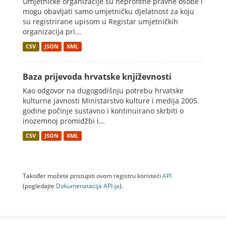
Umjetničke organizacije su neprofitne pravne osobe i
mogu obavljati samo umjetničku djelatnost za koju
su registrirane upisom u Registar umjetničkih
organizacija pri...
CSV
JSON
XML
Baza prijevoda hrvatske književnosti
Kao odgovor na dugogodišnju potrebu hrvatske
kulturne javnosti Ministarstvo kulture i medija 2005.
godine počinje sustavno i kontinuirano skrbiti o
inozemnoj promidžbi i...
CSV
JSON
XML
Također možete pristupiti ovom registru koristeći
API
(pogledajte
Dokumenаtаcijа API-jа
).