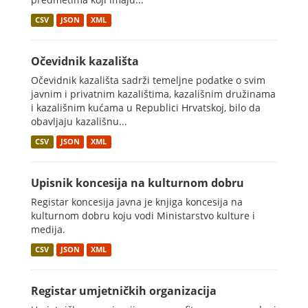
CSV
JSON
XML
Očevidnik kazališta
Očevidnik kazališta sadrži temeljne podatke o svim
javnim i privatnim kazalištima, kazališnim družinama
i kazališnim kućama u Republici Hrvatskoj, bilo da
obavljaju kazališnu...
CSV
JSON
XML
Upisnik koncesija na kulturnom dobru
Registar koncesija javna je knjiga koncesija na
kulturnom dobru koju vodi Ministarstvo kulture i
medija.
CSV
JSON
XML
Registar umjetničkih organizacija