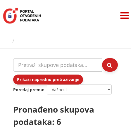
Preskoči
na
sadržaj
Skupovi podаtаkа
Prikaži napredno pretraživanje
Poredaj prema
Pronađeno skupova
podataka: 6