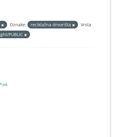
š
Oznake:
reciklažna drvorišta
Vrsta
right/PUBLIC
I-jа
).