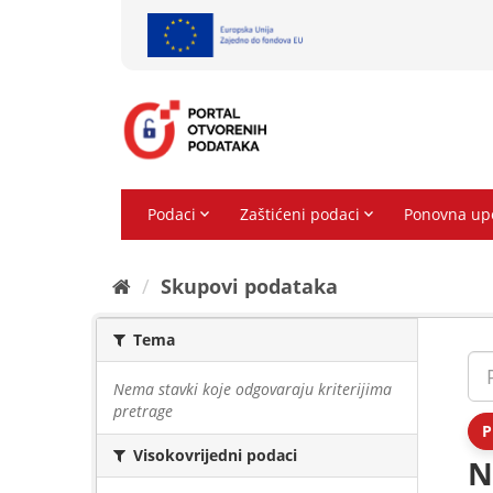
Preskoči
na
sadržaj
Skupovi podаtаkа
Tema
Nema stavki koje odgovaraju kriterijima
pretrage
P
Visokovrijedni podaci
N