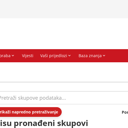
rikaži napredno pretraživanje
Po
isu pronađeni skupovi