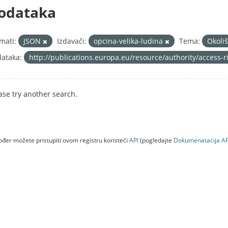
odataka
mati:
JSON
Izdavači:
opcina-velika-ludina
Tema:
Okoli
ataka:
http://publications.europa.eu/resource/authority/access-
ase try another search.
đer možete pristupiti ovom registru koristeći
API
(pogledajte
Dokumenаtаcijа AP