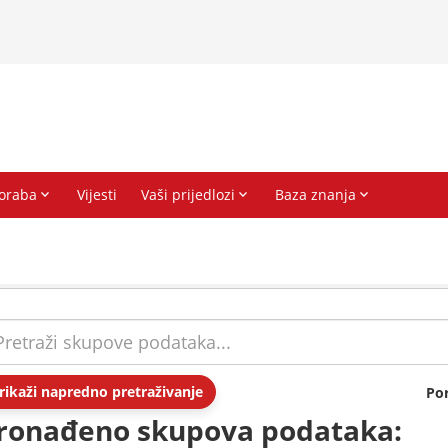
rikaži napredno pretraživanje
Po
ronađeno skupova podataka: