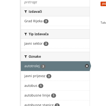
pretrage
JS
Izdavači
Grad Rijeka
3
Tako
Tip izdavača
Javni sektor
3
Oznake
autotrolej
3
javni prijevoz
3
autobus
1
autobusne linije
1
autobusne stanice
1