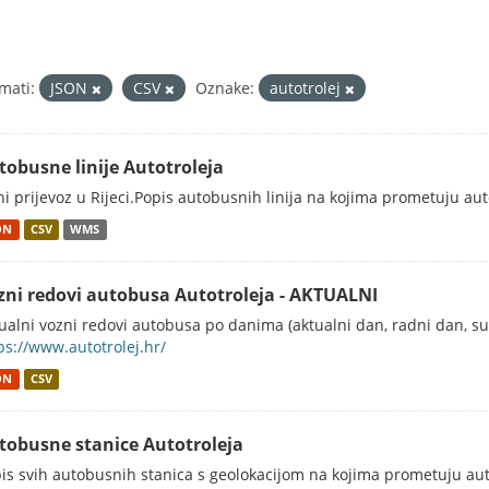
mati:
JSON
CSV
Oznake:
autotrolej
tobusne linije Autotroleja
ni prijevoz u Rijeci.Popis autobusnih linija na kojima prometuju au
ON
CSV
WMS
zni redovi autobusa Autotroleja - AKTUALNI
ualni vozni redovi autobusa po danima (aktualni dan, radni dan, sub
ps://www.autotrolej.hr/
ON
CSV
tobusne stanice Autotroleja
is svih autobusnih stanica s geolokacijom na kojima prometuju aut