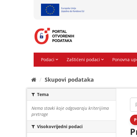
Preskoči
na
sadržaj
Skupovi podаtаkа
Tema
Nema stavki koje odgovaraju kriterijima
pretrage
P
Visokovrijedni podaci
P