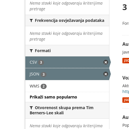
Nema stavki koje odgovaraju kriterijima
3
pretrage
Frekvencija osvježavanja podataka
For
Nema stavki koje odgovaraju kriterijima
pretrage
Au
Formati
Jav
JS
CSV
3
JSON
3
Vo
Akt
WMS
2
htt
Prikaži samo popularno
JS
Otvorenost skupa prema Tim
Berners-Lee skali
Au
Pop
Nema stavki koje odgovaraju kriterijima