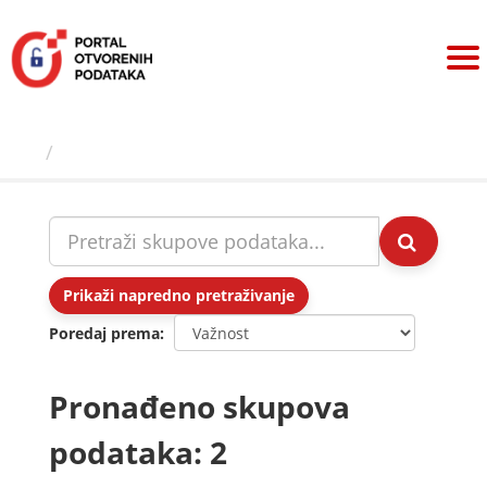
Preskoči
na
sadržaj
Skupovi podаtаkа
Prikaži napredno pretraživanje
Poredaj prema
Pronađeno skupova
podataka: 2