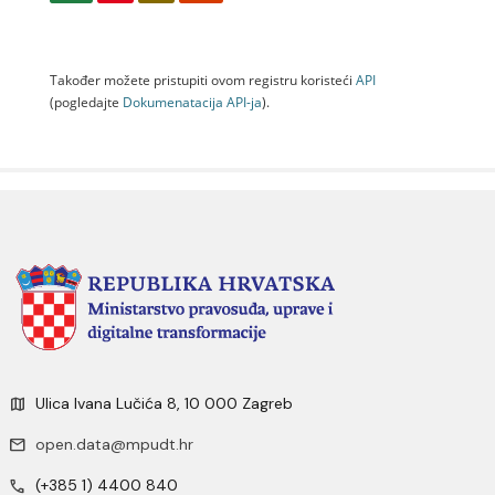
Također možete pristupiti ovom registru koristeći
API
(pogledajte
Dokumenаtаcijа API-jа
).