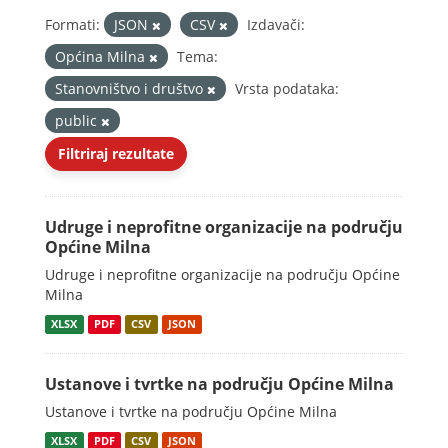
Formati:
JSON
CSV
Izdavači:
Općina Milna
Tema:
Stanovništvo i društvo
Vrsta podataka:
public
Filtriraj rezultate
Udruge i neprofitne organizacije na području
Općine Milna
Udruge i neprofitne organizacije na području Općine
Milna
XLSX
PDF
CSV
JSON
Ustanove i tvrtke na području Općine Milna
Ustanove i tvrtke na području Općine Milna
XLSX
PDF
CSV
JSON