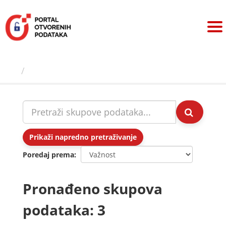
Preskoči
na
sadržaj
Skupovi podаtаkа
Prikaži napredno pretraživanje
Poredaj prema
Pronađeno skupova
podataka: 3