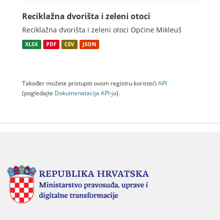
Reciklažna dvorišta i zeleni otoci
Reciklažna dvorišta i zeleni otoci Općine Mikleuš
XLSX
PDF
CSV
JSON
Također možete pristupiti ovom registru koristeći
API
(pogledajte
Dokumenаtаcijа API-jа
).