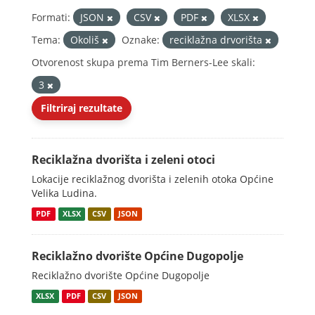
Formati:
JSON
CSV
PDF
XLSX
Tema:
Okoliš
Oznake:
reciklažna drvorišta
Otvorenost skupa prema Tim Berners-Lee skali:
3
Filtriraj rezultate
Reciklažna dvorišta i zeleni otoci
Lokacije reciklažnog dvorišta i zelenih otoka Općine
Velika Ludina.
PDF
XLSX
CSV
JSON
Reciklažno dvorište Općine Dugopolje
Reciklažno dvorište Općine Dugopolje
XLSX
PDF
CSV
JSON