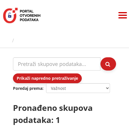
Preskoči
na
sadržaj
Skupovi podаtаkа
Prikaži napredno pretraživanje
Poredaj prema
Pronađeno skupova
podataka: 1