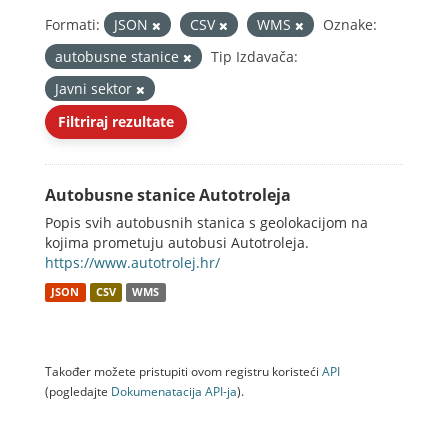
Formati:
JSON
CSV
WMS
Oznake:
autobusne stanice
Tip Izdavača:
Javni sektor
Filtriraj rezultate
Autobusne stanice Autotroleja
Popis svih autobusnih stanica s geolokacijom na
kojima prometuju autobusi Autotroleja.
https://www.autotrolej.hr/
JSON
CSV
WMS
Također možete pristupiti ovom registru koristeći
API
(pogledajte
Dokumenаtаcijа API-jа
).