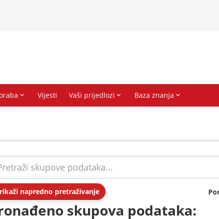
rikaži napredno pretraživanje
Po
ronađeno skupova podataka: