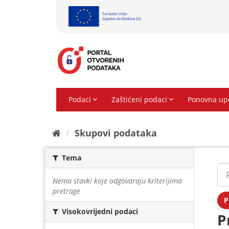
Preskoči
na
sadržaj
Skupovi podаtаkа
Tema
Nema stavki koje odgovaraju kriterijima
pretrage
P
Visokovrijedni podaci
P