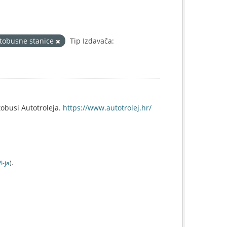
tobusne stanice
Tip Izdavača:
obusi Autotroleja.
https://www.autotrolej.hr/
I-jа
).