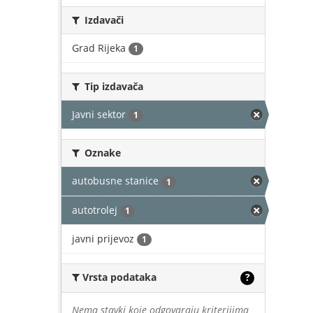
Izdavači
Grad Rijeka
1
Tip izdavača
Javni sektor
1
Oznake
autobusne stanice
1
autotrolej
1
javni prijevoz
1
Vrsta podataka
?
Nema stavki koje odgovaraju kriterijima