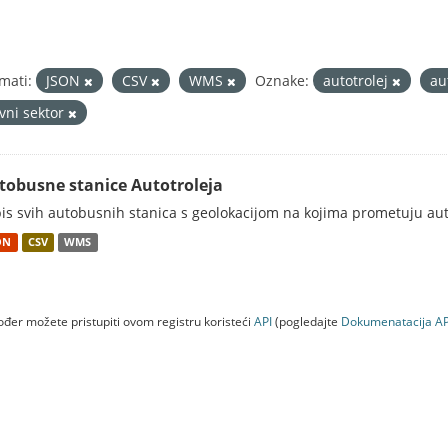
mati:
JSON
CSV
WMS
Oznake:
autotrolej
au
avni sektor
tobusne stanice Autotroleja
is svih autobusnih stanica s geolokacijom na kojima prometuju aut
ON
CSV
WMS
đer možete pristupiti ovom registru koristeći
API
(pogledajte
Dokumenаtаcijа AP