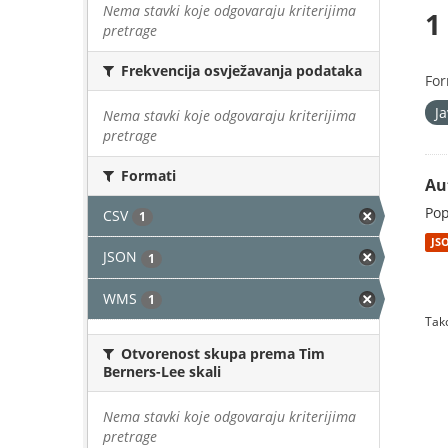
Nema stavki koje odgovaraju kriterijima
1
pretrage
Frekvencija osvježavanja podataka
For
J
Nema stavki koje odgovaraju kriterijima
pretrage
Formati
Au
Pop
CSV
1
JS
JSON
1
WMS
1
Tako
Otvorenost skupa prema Tim
Berners-Lee skali
Nema stavki koje odgovaraju kriterijima
pretrage