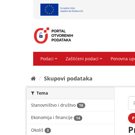
Preskoči
na
sadržaj
Skupovi podаtаkа
Tema
Stanovništvo i društvo
16
Ekonomija i financije
P
14
P
Okoliš
3