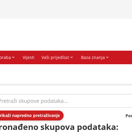
rikaži napredno pretraživanje
Po
ronađeno skupova podataka: