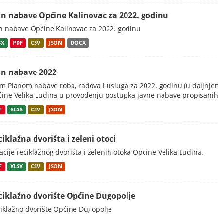
an nabave Općine Kalinovac za 2022. godinu
n nabave Općine Kalinovac za 2022. godinu
SX
PDF
CSV
JSON
DOCX
an nabave 2022
m Planom nabave roba, radova i usluga za 2022. godinu (u daljnjem
ine Velika Ludina u provođenju postupka javne nabave propisanih.
F
XLSX
CSV
JSON
ciklažna dvorišta i zeleni otoci
acije reciklažnog dvorišta i zelenih otoka Općine Velika Ludina.
F
XLSX
CSV
JSON
ciklažno dvorište Općine Dugopolje
iklažno dvorište Općine Dugopolje