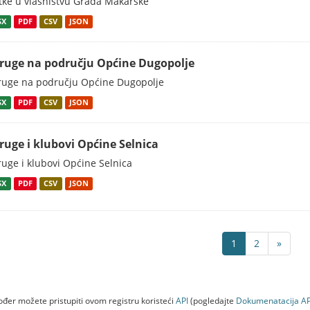
tke u vlasništvu Grada Makarske
SX
PDF
CSV
JSON
ruge na području Općine Dugopolje
uge na području Općine Dugopolje
SX
PDF
CSV
JSON
ruge i klubovi Općine Selnica
uge i klubovi Općine Selnica
SX
PDF
CSV
JSON
1
2
»
đer možete pristupiti ovom registru koristeći
API
(pogledajte
Dokumenаtаcijа AP