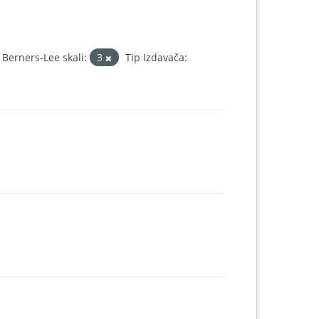
Berners-Lee skali:
3
Tip Izdavača: