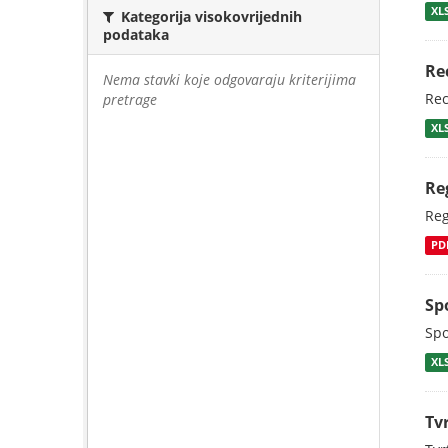
XL
Kategorija visokovrijednih
podataka
Re
Nema stavki koje odgovaraju kriterijima
Rec
pretrage
XL
Re
Reg
PD
Sp
Spo
XL
Tv