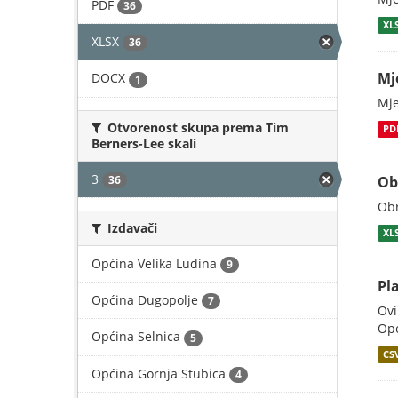
PDF
36
XL
XLSX
36
Mj
DOCX
1
Mje
Otvorenost skupa prema Tim
PD
Berners-Lee skali
3
36
Ob
Obr
Izdavači
XL
Općina Velika Ludina
9
Pl
Općina Dugopolje
7
Ovi
Opć
Općina Selnica
5
CS
Općina Gornja Stubica
4