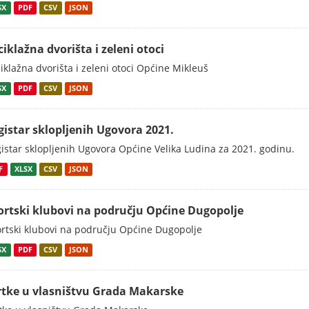
SX
PDF
CSV
JSON
ciklažna dvorišta i zeleni otoci
iklažna dvorišta i zeleni otoci Općine Mikleuš
SX
PDF
CSV
JSON
gistar sklopljenih Ugovora 2021.
istar sklopljenih Ugovora Općine Velika Ludina za 2021. godinu.
F
XLSX
CSV
JSON
ortski klubovi na području Općine Dugopolje
rtski klubovi na području Općine Dugopolje
SX
PDF
CSV
JSON
rtke u vlasništvu Grada Makarske