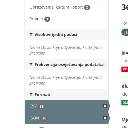
3
Obrazovanje, kultura i sport
2
Promet
1
For
J
Visokovrijedni podaci
Nema stavki koje odgovaraju kriterijima
Jav
pretrage
Lok
Frekvencija osvježavanja podataka
PD
Nema stavki koje odgovaraju kriterijima
pretrage
Kl
Klu
Formati
XL
CSV
36
JSON
36
Mj
Mje