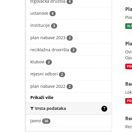
trgovačka društva
4
Pl
ustanove
4
Pla
institucije
3
XL
plan nabave 2023
3
Pl
reciklažna drvorišta
3
Ovi
Opć
klubovi
2
PD
mjesni odbori
2
Re
plan nabave 2022
2
Lok
Prikaži više
PD
Vrsta podataka
?
Re
Javno
36
Rec