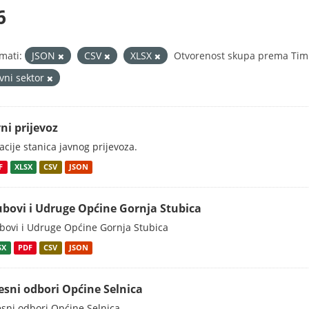
6
mati:
JSON
CSV
XLSX
Otvorenost skupa prema Tim 
avni sektor
ni prijevoz
acije stanica javnog prijevoza.
F
XLSX
CSV
JSON
ubovi i Udruge Općine Gornja Stubica
bovi i Udruge Općine Gornja Stubica
SX
PDF
CSV
JSON
esni odbori Općine Selnica
sni odbori Općine Selnica