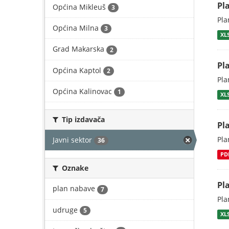
Pl
Općina Mikleuš
3
Pla
Općina Milna
3
XL
Grad Makarska
2
Pl
Općina Kaptol
2
Pla
Općina Kalinovac
1
XL
Tip izdavača
Pl
Pla
Javni sektor
36
PD
Oznake
Pl
plan nabave
7
Pla
udruge
5
XL