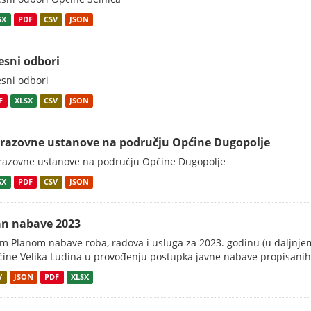
SX
PDF
CSV
JSON
esni odbori
sni odbori
F
XLSX
CSV
JSON
razovne ustanove na području Općine Dugopolje
azovne ustanove na području Općine Dugopolje
SX
PDF
CSV
JSON
an nabave 2023
m Planom nabave roba, radova i usluga za 2023. godinu (u daljnjem
ine Velika Ludina u provođenju postupka javne nabave propisanih.
V
JSON
PDF
XLSX