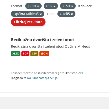
Formati:
JSON
CSV
XLSX
Izdavači:
Općina Mikleuš
Tema:
Okoliš
Filtriraj rezultate
Reciklažna dvorišta i zeleni otoci
Reciklažna dvorišta i zeleni otoci Općine Mikleuš
XLSX
PDF
CSV
JSON
Također možete pristupiti ovom registru koristeći
API
(pogledajte
Dokumenаtаcijа API-jа
).