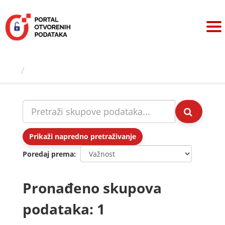
Preskoči
na
sadržaj
Skupovi podаtаkа
Prikaži napredno pretraživanje
Poredaj prema
Pronađeno skupova
podataka: 1