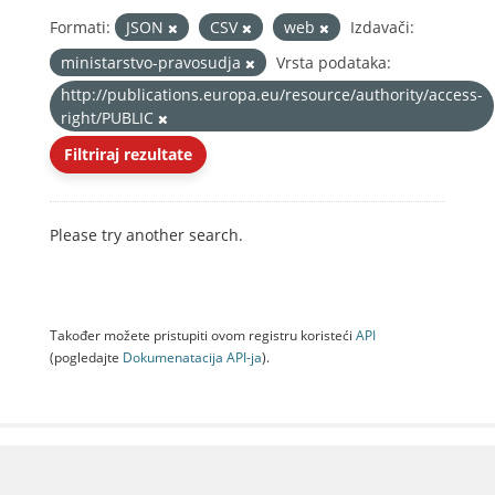
Formati:
JSON
CSV
web
Izdavači:
ministarstvo-pravosudja
Vrsta podataka:
http://publications.europa.eu/resource/authority/access-
right/PUBLIC
Filtriraj rezultate
Please try another search.
Također možete pristupiti ovom registru koristeći
API
(pogledajte
Dokumenаtаcijа API-jа
).