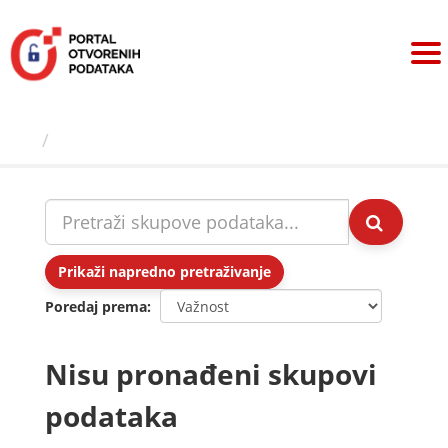
Preskoči
na
sadržaj
Skupovi podаtаkа
Prikaži napredno pretraživanje
Poredaj prema
Nisu pronađeni skupovi
podataka