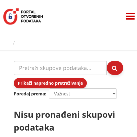
Preskoči
na
sadržaj
Skupovi podаtаkа
Prikaži napredno pretraživanje
Poredaj prema
Nisu pronađeni skupovi
podataka