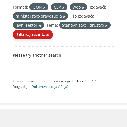
Formati:
JSON
CSV
web
Izdavači:
ministarstvo-pravosudja
Tip Izdavača:
Javni sektor
Tema:
Stanovništvo i društvo
Filtriraj rezultate
Please try another search.
Također možete pristupiti ovom registru koristeći
API
(pogledajte
Dokumenаtаcijа API-jа
).