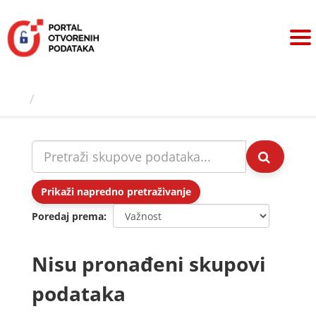
Preskoči
na
sadržaj
Skupovi podаtаkа
Prikaži napredno pretraživanje
Poredaj prema
Nisu pronađeni skupovi
podataka