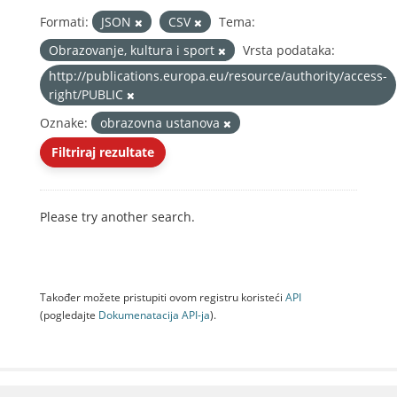
Formati:
JSON
CSV
Tema:
Obrazovanje, kultura i sport
Vrsta podataka:
http://publications.europa.eu/resource/authority/access-
right/PUBLIC
Oznake:
obrazovna ustanova
Filtriraj rezultate
Please try another search.
Također možete pristupiti ovom registru koristeći
API
(pogledajte
Dokumenаtаcijа API-jа
).