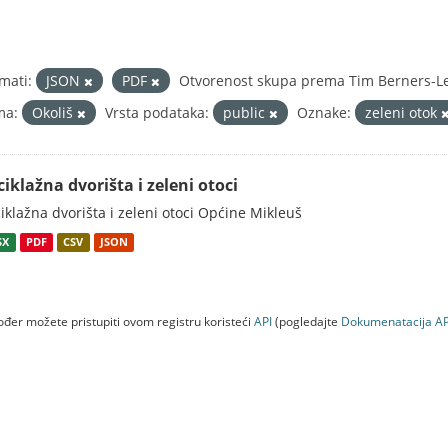
mati:
JSON
PDF
Otvorenost skupa prema Tim Berners-Lee
ma:
Okoliš
Vrsta podataka:
public
Oznake:
zeleni otok
ciklažna dvorišta i zeleni otoci
iklažna dvorišta i zeleni otoci Općine Mikleuš
SX
PDF
CSV
JSON
đer možete pristupiti ovom registru koristeći
API
(pogledajte
Dokumenаtаcijа AP