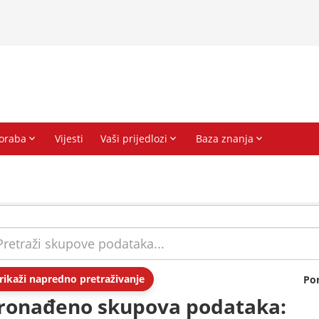
rikaži napredno pretraživanje
Po
ronađeno skupova podataka: