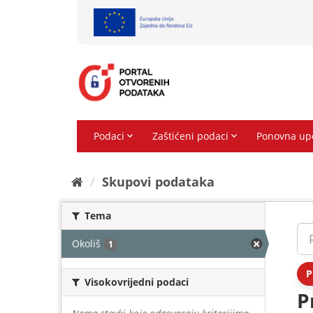
Preskoči
na
sadržaj
Skupovi podаtаkа
Tema
Okoliš
1
P
Visokovrijedni podaci
P