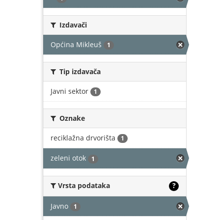
Izdavači
Općina Mikleuš
1
Tip izdavača
Javni sektor
1
Oznake
reciklažna drvorišta
1
zeleni otok
1
Vrsta podataka
?
Javno
1