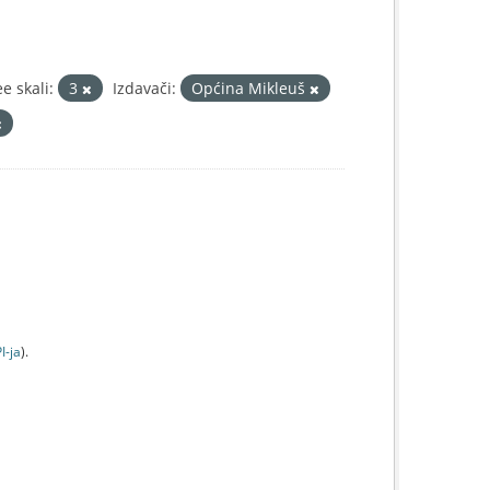
 skali:
3
Izdavači:
Općina Mikleuš
I-jа
).