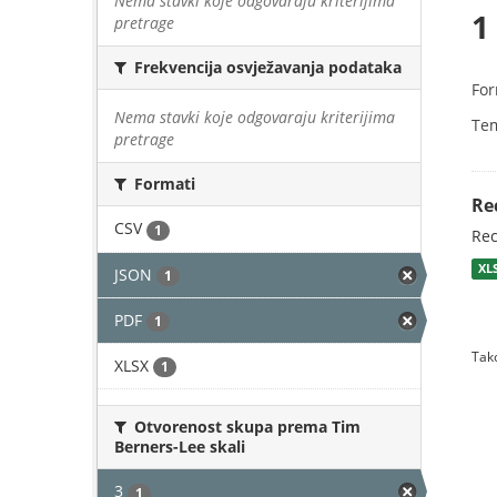
Nema stavki koje odgovaraju kriterijima
1
pretrage
Frekvencija osvježavanja podataka
For
Nema stavki koje odgovaraju kriterijima
Te
pretrage
Formati
Re
CSV
1
Rec
XL
JSON
1
PDF
1
Tako
XLSX
1
Otvorenost skupa prema Tim
Berners-Lee skali
3
1