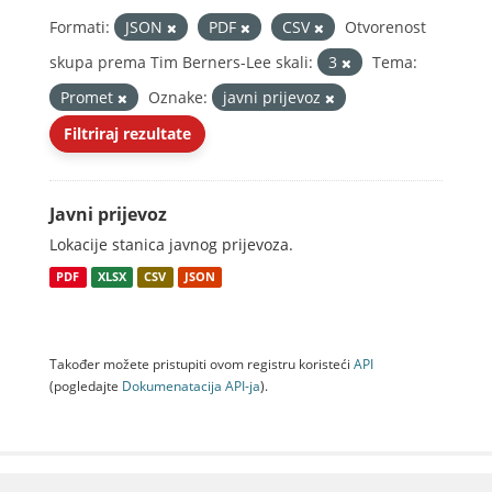
Formati:
JSON
PDF
CSV
Otvorenost
skupa prema Tim Berners-Lee skali:
3
Tema:
Promet
Oznake:
javni prijevoz
Filtriraj rezultate
Javni prijevoz
Lokacije stanica javnog prijevoza.
PDF
XLSX
CSV
JSON
Također možete pristupiti ovom registru koristeći
API
(pogledajte
Dokumenаtаcijа API-jа
).