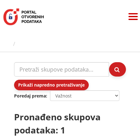
Preskoči
na
sadržaj
Skupovi podаtаkа
Prikaži napredno pretraživanje
Poredaj prema
Pronađeno skupova
podataka: 1