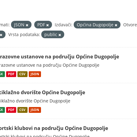
mati:
JSON
PDF
Izdavači:
Općina Dugopolje
Otvore
Vrsta podataka:
public
razovne ustanove na području Općine Dugopolje
azovne ustanove na području Općine Dugopolje
SX
PDF
CSV
JSON
ciklažno dvorište Općine Dugopolje
iklažno dvorište Općine Dugopolje
SX
PDF
CSV
JSON
ortski klubovi na području Općine Dugopolje
rtski klubovi na području Općine Dugopolje