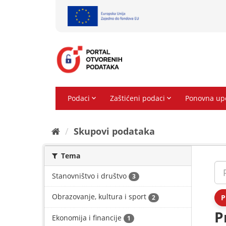
Preskoči
na
sadržaj
Skupovi podаtаkа
Tema
Stanovništvo i društvo
3
Obrazovanje, kultura i sport
P
2
P
Ekonomija i financije
1