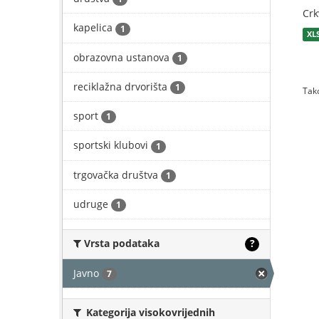
Crk
kapelica
1
XL
obrazovna ustanova
1
reciklažna drvorišta
1
Tako
sport
1
sportski klubovi
1
trgovačka društva
1
udruge
1
Vrsta podataka
?
Javno
7
Kategorija visokovrijednih