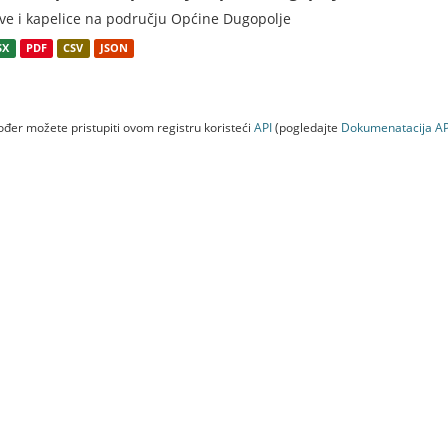
ve i kapelice na području Općine Dugopolje
SX
PDF
CSV
JSON
đer možete pristupiti ovom registru koristeći
API
(pogledajte
Dokumenаtаcijа AP