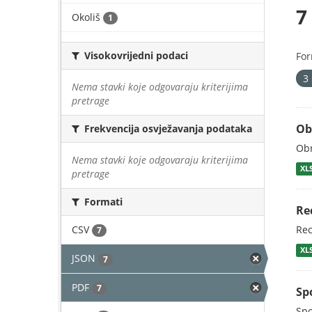
7
Okoliš
1
Visokovrijedni podaci
For
3
Nema stavki koje odgovaraju kriterijima
pretrage
Ob
Frekvencija osvježavanja podataka
Obr
Nema stavki koje odgovaraju kriterijima
XL
pretrage
Formati
Re
CSV
Rec
7
XL
JSON
7
PDF
7
Sp
Spo