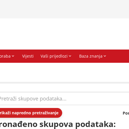
rikaži napredno pretraživanje
Po
ronađeno skupova podataka: