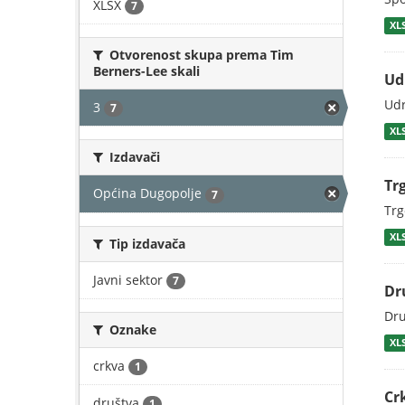
XLSX
7
XL
Otvorenost skupa prema Tim
Berners-Lee skali
Ud
Udr
3
7
XL
Izdavači
Tr
Općina Dugopolje
7
Trg
XL
Tip izdavača
Javni sektor
7
Dr
Dru
Oznake
XL
crkva
1
Cr
društva
1