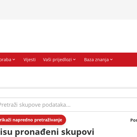
rikaži napredno pretraživanje
Po
isu pronađeni skupovi