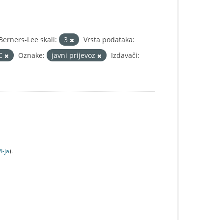
erners-Lee skali:
3
Vrsta podataka:
IC
Oznake:
javni prijevoz
Izdavači:
I-jа
).