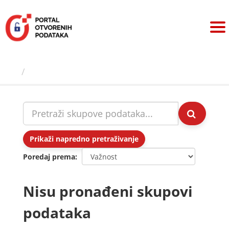
Preskoči
na
sadržaj
Skupovi podаtаkа
Prikaži napredno pretraživanje
Poredaj prema
Nisu pronađeni skupovi
podataka