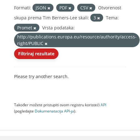
Formati:
JSON
PDF
CSV
Otvorenost
skupa prema Tim Berners-Lee skali:
3
Tema:
Promet
Vrsta podataka:
http://publications.europa.eu/resource/authority/access-
right/PUBLIC
Filtriraj rezultate
Please try another search.
Također možete pristupiti ovom registru koristeći
API
(pogledajte
Dokumenаtаcijа API-jа
).