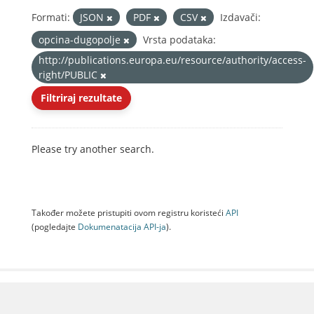
Formati:
JSON
PDF
CSV
Izdavači:
opcina-dugopolje
Vrsta podataka:
http://publications.europa.eu/resource/authority/access-
right/PUBLIC
Filtriraj rezultate
Please try another search.
Također možete pristupiti ovom registru koristeći
API
(pogledajte
Dokumenаtаcijа API-jа
).