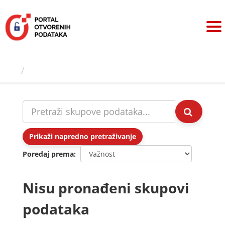
Preskoči
na
sadržaj
Skupovi podаtаkа
Prikaži napredno pretraživanje
Poredaj prema
Nisu pronađeni skupovi
podataka