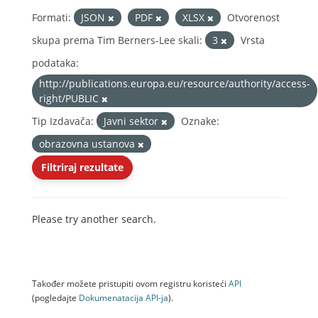
Formati:
JSON
PDF
XLSX
Otvorenost
skupa prema Tim Berners-Lee skali:
3
Vrsta
podataka:
http://publications.europa.eu/resource/authority/access-
right/PUBLIC
Tip Izdavača:
Javni sektor
Oznake:
obrazovna ustanova
Filtriraj rezultate
Please try another search.
Također možete pristupiti ovom registru koristeći
API
(pogledajte
Dokumenаtаcijа API-jа
).