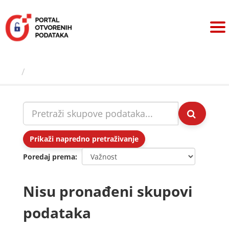
Preskoči
na
sadržaj
Skupovi podаtаkа
Prikaži napredno pretraživanje
Poredaj prema
Nisu pronađeni skupovi
podataka