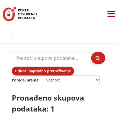
Preskoči
na
sadržaj
Skupovi podаtаkа
Prikaži napredno pretraživanje
Poredaj prema
Pronađeno skupova
podataka: 1