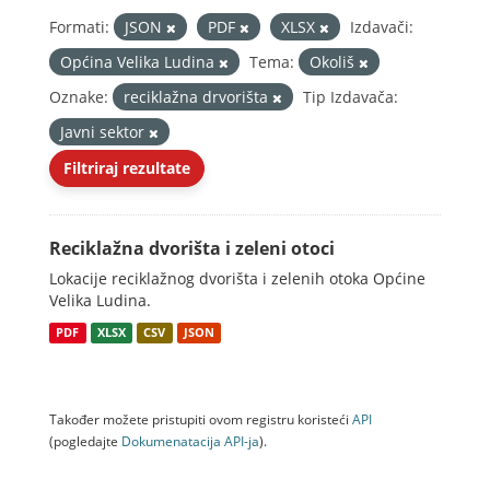
Formati:
JSON
PDF
XLSX
Izdavači:
Općina Velika Ludina
Tema:
Okoliš
Oznake:
reciklažna drvorišta
Tip Izdavača:
Javni sektor
Filtriraj rezultate
Reciklažna dvorišta i zeleni otoci
Lokacije reciklažnog dvorišta i zelenih otoka Općine
Velika Ludina.
PDF
XLSX
CSV
JSON
Također možete pristupiti ovom registru koristeći
API
(pogledajte
Dokumenаtаcijа API-jа
).