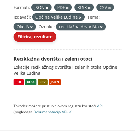
Formati:
JSON
PDF
XLSX
CSV
Izdavači:
Općina Velika Ludina
Tema:
Okoliš
Oznake:
reciklažna drvorišta
Filtriraj rezultate
Reciklažna dvorišta i zeleni otoci
Lokacije reciklažnog dvorišta i zelenih otoka Općine
Velika Ludina.
PDF
XLSX
CSV
JSON
Također možete pristupiti ovom registru koristeći
API
(pogledajte
Dokumenаtаcijа API-jа
).