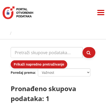
Preskoči
na
sadržaj
Skupovi podаtаkа
Prikaži napredno pretraživanje
Poredaj prema
Pronađeno skupova
podataka: 1