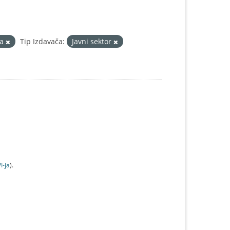
va
Tip Izdavača:
Javni sektor
I-jа
).