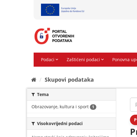
Preskoči
na
sadržaj
Skupovi podаtаkа
Tema
Obrazovanje, kultura i sport
1
P
Visokovrijedni podaci
P