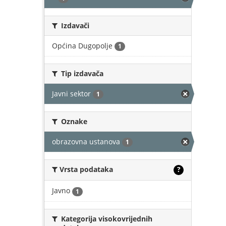
Izdavači
Općina Dugopolje
1
Tip izdavača
Javni sektor
1
Oznake
obrazovna ustanova
1
Vrsta podataka
?
Javno
1
Kategorija visokovrijednih