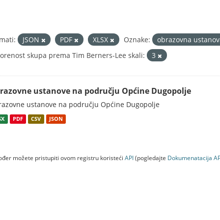
mati:
JSON
PDF
XLSX
Oznake:
obrazovna ustano
orenost skupa prema Tim Berners-Lee skali:
3
razovne ustanove na području Općine Dugopolje
azovne ustanove na području Općine Dugopolje
SX
PDF
CSV
JSON
đer možete pristupiti ovom registru koristeći
API
(pogledajte
Dokumenаtаcijа AP