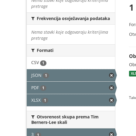
Nema stavki koje odgovaraju kriterijima
1
pretrage
Frekvencija osvježavanja podataka
For
Nema stavki koje odgovaraju kriterijima
Otv
pretrage
Formati
Ob
CSV
1
Obr
XL
JSON
1
PDF
1
Tako
XLSX
1
Otvorenost skupa prema Tim
Berners-Lee skali
3
1