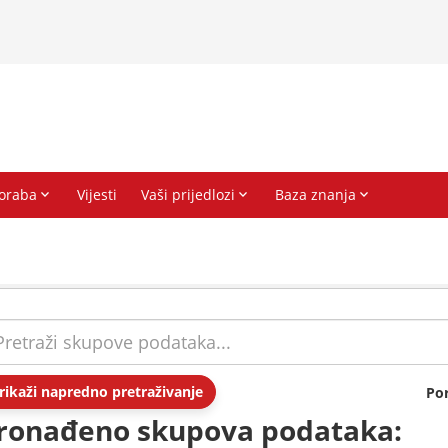
rikaži napredno pretraživanje
Po
ronađeno skupova podataka: