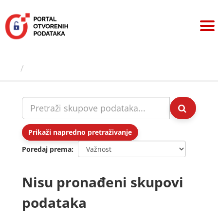
Preskoči
na
sadržaj
Skupovi podаtаkа
Prikaži napredno pretraživanje
Poredaj prema
Nisu pronađeni skupovi
podataka