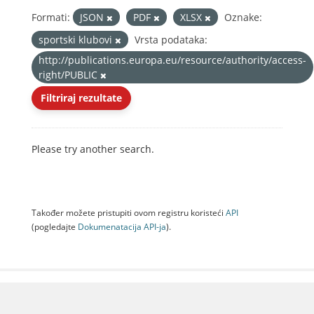
Formati:
JSON
PDF
XLSX
Oznake:
sportski klubovi
Vrsta podataka:
http://publications.europa.eu/resource/authority/access-
right/PUBLIC
Filtriraj rezultate
Please try another search.
Također možete pristupiti ovom registru koristeći
API
(pogledajte
Dokumenаtаcijа API-jа
).