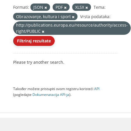
Formati:
JSON
PDF
XLSX
Tema:
Obrazovanje, kultura i sport
Vrsta podataka:
http://publications.europa.eu/resource/authority/access-
right/PUBLIC
Filtriraj rezultate
Please try another search.
Također možete pristupiti ovom registru koristeći
API
(pogledajte
Dokumenаtаcijа API-jа
).