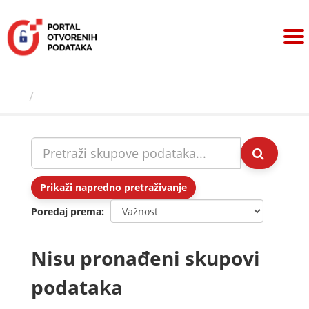
Preskoči
na
sadržaj
Skupovi podаtаkа
Prikaži napredno pretraživanje
Poredaj prema
Nisu pronađeni skupovi
podataka