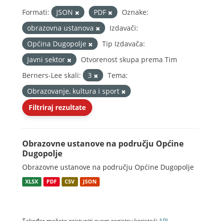
Formati:
JSON
PDF
Oznake:
obrazovna ustanova
Izdavači:
Općina Dugopolje
Tip Izdavača:
Javni sektor
Otvorenost skupa prema Tim
Berners-Lee skali:
3
Tema:
Obrazovanje, kultura i sport
Filtriraj rezultate
Obrazovne ustanove na području Općine
Dugopolje
Obrazovne ustanove na području Općine Dugopolje
XLSX
PDF
CSV
JSON
Također možete pristupiti ovom registru koristeći
API