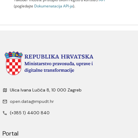
(pogledajte
Dokumenаtаcijа API-jа
).