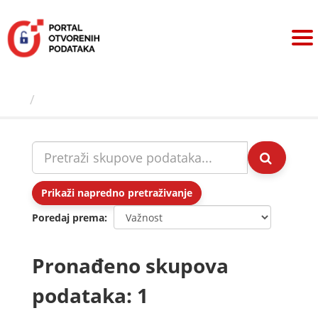
Preskoči
na
sadržaj
Skupovi podаtаkа
Prikaži napredno pretraživanje
Poredaj prema
Pronađeno skupova
podataka: 1