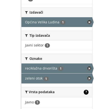
Izdavači
Općina Velika Ludina
1
Tip izdavača
Javni sektor
1
Oznake
reciklažna drvorišta
1
zeleni otok
1
Vrsta podataka
?
Javno
1