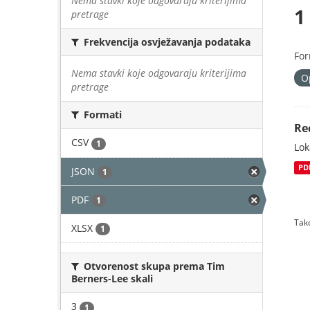
Nema stavki koje odgovaraju kriterijima
1
pretrage
Frekvencija osvježavanja podataka
For
Nema stavki koje odgovaraju kriterijima
O
pretrage
Formati
Re
CSV
1
Lok
PD
JSON
1
PDF
1
Tako
XLSX
1
Otvorenost skupa prema Tim
Berners-Lee skali
3
1