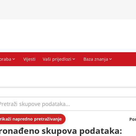
rikaži napredno pretraživanje
Po
ronađeno skupova podataka: