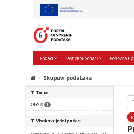
Preskoči
na
sadržaj
Skupovi podаtаkа
Tema
Okoliš
1
P
Visokovrijedni podaci
P