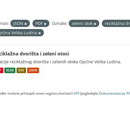
mati:
JSON
PDF
Oznake:
zeleni otok
reciklažna d
pćina Velika Ludina
ciklažna dvorišta i zeleni otoci
acije reciklažnog dvorišta i zelenih otoka Općine Velika Ludina.
F
XLSX
CSV
JSON
đer možete pristupiti ovom registru koristeći
API
(pogledajte
Dokumenаtаcijа AP