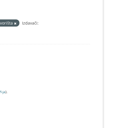
rvorišta
Izdavači:
I-jа
).