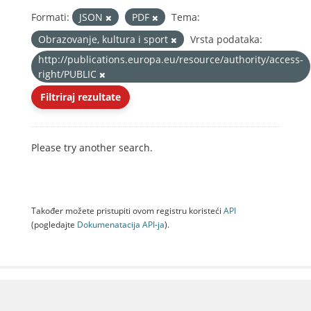
Formati:
JSON
PDF
Tema:
Obrazovanje, kultura i sport
Vrsta podataka:
http://publications.europa.eu/resource/authority/access-
right/PUBLIC
Filtriraj rezultate
Please try another search.
Također možete pristupiti ovom registru koristeći
API
(pogledajte
Dokumenаtаcijа API-jа
).