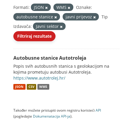
Formati:
JSON
WMS
Oznake:
autobusne stanice
javni prijevoz
Tip
Izdavača:
Javni sektor
Filtriraj rezultate
Autobusne stanice Autotroleja
Popis svih autobusnih stanica s geolokacijom na
kojima prometuju autobusi Autotroleja.
https://www.autotrolej.hr/
JSON
CSV
WMS
Također možete pristupiti ovom registru koristeći
API
(pogledajte
Dokumenаtаcijа API-jа
).