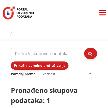
Preskoči
na
sadržaj
Skupovi podаtаkа
Prikaži napredno pretraživanje
Poredaj prema
Pronađeno skupova
podataka: 1