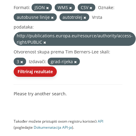
Formati:
JSON
WMS
CSV
Oznake:
autobusne linije
autotrolej
Vrsta
podataka:
http://publications.europa.eu/resource/authority/access-
right/PUBLIC
Otvorenost skupa prema Tim Berners-Lee skali:
3
Izdavači:
grad-rijeka
Filtriraj rezultate
Please try another search.
Također možete pristupiti ovom registru koristeći
API
(pogledajte
Dokumenаtаcijа API-jа
).