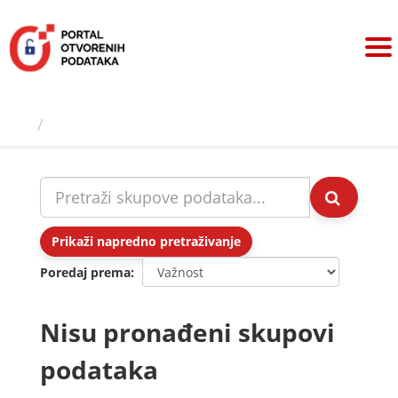
Preskoči
na
sadržaj
Skupovi podаtаkа
Prikaži napredno pretraživanje
Poredaj prema
Nisu pronađeni skupovi
podataka